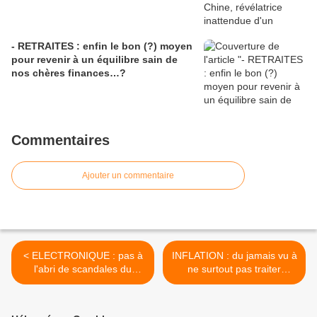
- RETRAITES : enfin le bon (?) moyen
pour revenir à un équilibre sain de
nos chères finances…?
Commentaires
Ajouter un commentaire
< ELECTRONIQUE : pas à
INFLATION : du jamais vu à
l'abri de scandales du
ne surtout pas traiter
même ordre que ceux du
comme de vieux
"dieselgate"...!
symptômes bien connus... >