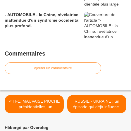
- AUTOMOBILE : la Chine, révélatrice
inattendue d'un syndrome occidental
plus profond.
Commentaires
Ajouter un commentaire
< TF1, MAUVAISE PIOCHE
RUSSIE - UKRAINE : un
: présidentielles, un
épisode qui déjà influence
candidat non invité, oublié,
le ressenti des opinions à
ou plutôt évité...?
l'égard du business. >
Hébergé par Overblog