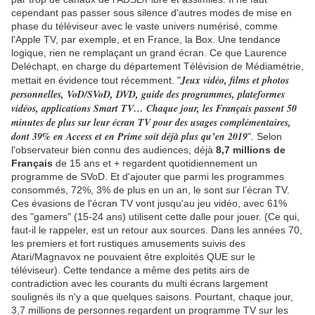
cependant pas passer sous silence d'autres modes de mise en
phase du téléviseur avec le vaste univers numérisé, comme
l'Apple TV, par exemple, et en France, la Box. Une tendance
logique, rien ne remplaçant un grand écran. Ce que Laurence
Deléchapt, en charge du département Télévision de Médiamétrie,
Jeux vidéo, films et photos
mettait en évidence tout récemment. "
personnelles, VoD/SVoD, DVD, guide des programmes, plateformes
vidéos, applications Smart TV… Chaque jour, les Français passent 50
minutes de plus sur leur écran TV pour des usages complémentaires,
dont 39% en Access et en Prime soit déjà plus qu’en 2019
". Selon
l'observateur bien connu des audiences, déjà
8,7 millions de
Français
de 15 ans et + regardent quotidiennement un
programme de SVoD. Et d'ajouter que parmi les programmes
consommés, 72%, 3% de plus en un an, le sont sur l’écran TV.
Ces évasions de l'écran TV vont jusqu'au jeu vidéo, avec 61%
des "gamers" (15-24 ans) utilisent cette dalle pour jouer. (Ce qui,
faut-il le rappeler, est un retour aux sources. Dans les années 70,
les premiers et fort rustiques amusements suivis des
Atari/Magnavox ne pouvaient être exploités QUE sur le
téléviseur). Cette tendance a même des petits airs de
contradiction avec les courants du multi écrans largement
soulignés ils n'y a que quelques saisons. Pourtant, chaque jour,
3,7 millions de personnes regardent un programme TV sur les