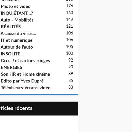
176
 Photo et vidéo
160
 INQUIÉTANT...?
149
 Auto - Mobilités
121
 RÉALITÉS
106
 A cause du virus...
106
 IT et numérique
105
 Autour de l'auto
100
 INSOLITE...
92
 Grrr...! et cartons rouges
90
- ENERGIES
89
 Son HR et Home cinéma
85
 Edito par Yves Dupré
83
 Téléviseurs-écrans-vidéo
articles récents