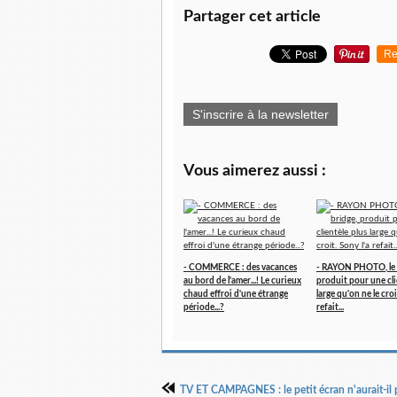
Partager cet article
Re
S'inscrire à la newsletter
Vous aimerez aussi :
- COMMERCE : des vacances
- RAYON PHOTO, le 
au bord de l'amer...! Le curieux
produit pour une cli
chaud effroi d'une étrange
large qu'on ne le croi
période...?
refait...