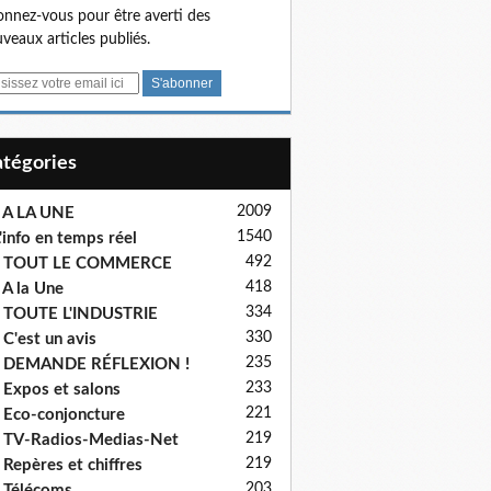
nnez-vous pour être averti des
veaux articles publiés.
Catégories
2009
 A LA UNE
1540
'info en temps réel
492
- TOUT LE COMMERCE
418
 A la Une
334
 TOUTE L'INDUSTRIE
330
 C'est un avis
235
- DEMANDE RÉFLEXION !
233
 Expos et salons
221
 Eco-conjoncture
219
 TV-Radios-Medias-Net
219
 Repères et chiffres
203
 Télécoms