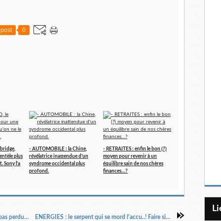
post
0
bridge,
- AUTOMOBILE : la Chine,
- RETRAITES : enfin le bon (?)
entèle plus
révélatrice inattendue d'un
moyen pour revenir à un
t. Sony l'a
syndrome occidental plus
équilibre sain de nos chères
profond.
finances…?
L
TV ET CAMPAGNES : le petit écran n'aurait-il pas perdu le monopole du coup de cœur ?
ENERGIES : le serpent qui se mord l'accu..! Faire simple serait... moins compliqué...