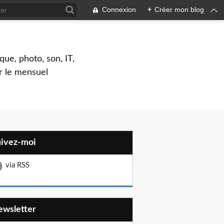
Connexion
+
Créer mon blog
que, photo, son, IT,
ar le mensuel
uivez-moi
via RSS
Newsletter