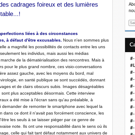
des cadrages foireux et des lumières
Abo
nou
able...!
E
m
mperfections liées à des circonstances
a
s, à défaut d'être excusables.
Nous n'en sommes plus
i
elle a magnifié les possibilités de contacts entre les uns
l
seulement les individus, mais aussi les médias
#-
n marche de la dématérialisation des rencontres. Mais à
#L
rs pour le plus grand nombre, ces visio-conversations
#
ière assez gauche, avec les moyens du bord, mal
#-
 virologie, en santé publique se sont succédés, donnant
vages et de clairs obscurs subis. Images désagréables
#-
 sont plus acceptables désormais. Cette interview
#-
raux a été mise à l'écran sans qu'au préalable, à
#
 lui demander de remonter le smartphone avec lequel la
#-
rien dans ce dont il n'avait pas forcément conscience, les
#-
d'être les seuls à se laisser piéger par ce genre de
#-
aise note. Ils ont une responsabilité dans le sens où ils
#-
image, celle qui fait tant défaut notamment aux univers de
#-