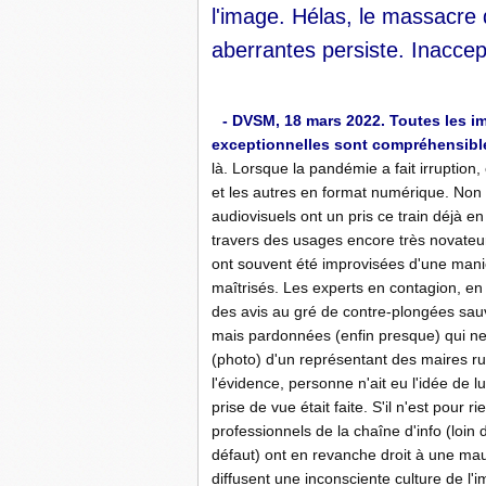
l'image. Hélas, le massacre 
aberrantes persiste. Inaccept
- DVSM, 18 mars 2022. Toutes les i
exceptionnelles sont compréhensible
là. Lorsque la pandémie a fait irruption, 
et les autres en format numérique. Non 
audiovisuels ont un pris ce train déjà e
travers des usages encore très novateu
ont souvent été improvisées d'une man
maîtrisés. Les experts en contagion, en
des avis au gré de contre-plongées sau
mais pardonnées (enfin presque) qui ne
(photo) d'un représentant des maires ru
l'évidence, personne n'ait eu l'idée de
prise de vue était faite. S'il n'est pour 
professionnels de la chaîne d'info (loin 
défaut) ont en revanche droit à une mauv
diffusent une inconsciente culture de l'