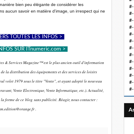
e manière bien peu élégante de considérer les
#-
ans aucun savoir en matière d'image, un irrespect qui ne
#-
#-
#-
#-
ERS TOUTES LES INFOS >
-
#-
#-
NFOS SUR ITnumeric.com >
-
#-
#-
es & Services Magazine™ est le plus ancien outil d'information
#
de la distribution des équipements et des services de loisirs
#-
ul volet 1979 sous le titre "Vente", et ayant adopté le nouveau
#-
#-
ravant, Vente Electronique, Vente Informatique, etc.). Actualité,
 la forme de ce blog sans publicité.
Réagir, nous contacter :
sm.edition@orange.fr .