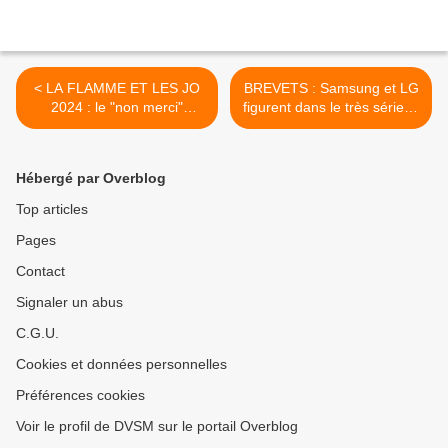
< LA FLAMME ET LES JO
BREVETS : Samsung et LG
2024 : le "non merci"
figurent dans le très sérieux
révélateur d'un
"top 5" planétaire des
département français
déposants >
Hébergé par Overblog
Top articles
Pages
Contact
Signaler un abus
C.G.U.
Cookies et données personnelles
Préférences cookies
Voir le profil de DVSM sur le portail Overblog