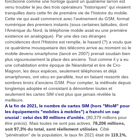
fonctionné comme une horloge quand un quatrième larron est
venu troubler le jeu des trois opérateurs "historiques" qui vivaient
tranquilles dans cette fin de première vie de l'histoire du mobile.
Cette vie qui avait commencé avec l'avènement du GSM, format
numérique des premiers instants (sous certaines latitudes, dont
l'Amérique du Nord, la téléphonie mobile avait eu une première
existence en analogique). Par une des ces étranges
coïncidences dont l'Histoire est remplie, le hasard (?) a voulu que
ce quatrième mousquetaire des télécoms arrive au moment où le
mobile devenu smartphone (lancé en 2007) prenait soudain bien
plus vigoureusement la place des anciens. Tout comme il y a eu
une cohabitation entre époque de Néandertal et ère de Cro-
Magnon, les deux espèces, seulement téléphones et déjà
smartphones, ont vécu en parallèle, tout en faisant ressortir des
sombres tiroirs d'anciens GSM. Pour compter, la méthode depuis
longtemps adoptée et consistant à dénombrer toutes et
seulement les cartes SIM s'est plus que jamais révélée la
meilleure.
A la fin de 2021, le nombre de cartes SIM (hors "MtoM" pour
les équipements "mobiles à mobiles") a franchi un cap
crucial : celui des 80 millions d'unités.
(80,379 millions pour
être précis). Mais toutes ne sont pas actives.
78,206 millions,
soit 97,3% du total, sont réellement utilisées
. Côté
"pénétration" de la population, le taux fin 2021 était de
119,1%,