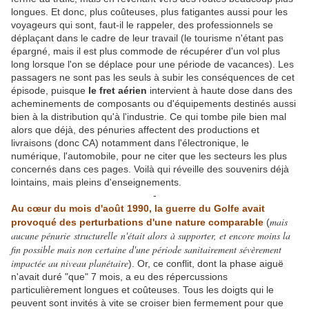
longues. Et donc, plus coûteuses, plus fatigantes aussi pour les
voyageurs qui sont, faut-il le rappeler, des professionnels se
déplaçant dans le cadre de leur travail (le tourisme n'étant pas
épargné, mais il est plus commode de récupérer d'un vol plus
long lorsque l'on se déplace pour une période de vacances). Les
passagers ne sont pas les seuls à subir les conséquences de cet
épisode, puisque
le fret aérien
intervient à haute dose dans des
acheminements de composants ou d'équipements destinés aussi
bien à la distribution qu'à l'industrie. Ce qui tombe pile bien mal
alors que déjà, des pénuries affectent des productions et
livraisons (donc CA) notamment dans l'électronique, le
numérique, l'automobile, pour ne citer que les secteurs les plus
concernés dans ces pages. Voilà qui réveille des souvenirs déjà
lointains, mais pleins d'enseignements.
-
Au cœur du mois d'août 1990, la guerre du Golfe avait
mais
provoqué des perturbations d'une nature comparable
(
aucune pénurie structurelle n'était alors à supporter, et encore moins la
fin possible mais non certaine d'une période sanitairement sévèrement
impactée au niveau planétaire
). Or, ce conflit, dont la phase aiguë
n'avait duré "que" 7 mois, a eu des répercussions
particulièrement longues et coûteuses. Tous les doigts qui le
peuvent sont invités à vite se croiser bien fermement pour que