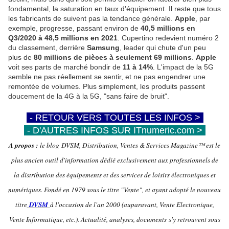
fondamental, la saturation en taux d'équipement. Il reste que tous
les fabricants de suivent pas la tendance générale.
Apple
, par
exemple, progresse, passant environ de
40,5 millions en
Q3/2020 à 48,5 millions en 2021
. Cupertino redevient numéro 2
du classement, derrière
Samsung
, leader qui chute d'un peu
plus de
80 millions de pièces à seulement 69 millions
.
Apple
voit ses parts de marché bondir de
11 à 14%
. L'impact de la 5G
semble ne pas réellement se sentir, et ne pas engendrer une
remontée de volumes. Plus simplement, les produits passent
doucement de la 4G à la 5G, "sans faire de bruit".
-
- RETOUR VERS TOUTES LES INFOS >
-
-
- D'AUTRES INFOS SUR ITnumeric.com >
-
A propos :
le blog DVSM, Distribution, Ventes & Services Magazine™ est le
plus ancien outil d'information dédié exclusivement aux professionnels de
la distribution des équipements et des services de loisirs électroniques et
numériques. Fondé en 1979 sous le titre "Vente", et ayant adopté le nouveau
titre
DVSM
à l'occasion de l'an 2000 (auparavant, Vente Electronique,
Vente Informatique, etc.). Actualité, analyses, documents s'y retrouvent sous