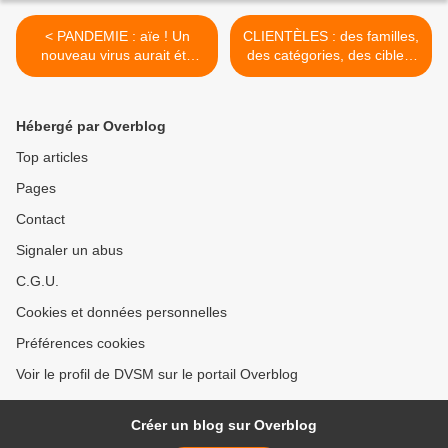
< PANDEMIE : aïe ! Un
CLIENTÈLES : des familles,
nouveau virus aurait été
des catégories, des cibles,
identifié en Afrique du Sud,
un quadrillage bien
encore plus "musclé".
schématique. >
Hébergé par Overblog
Top articles
Pages
Contact
Signaler un abus
C.G.U.
Cookies et données personnelles
Préférences cookies
Voir le profil de DVSM sur le portail Overblog
Créer un blog sur Overblog