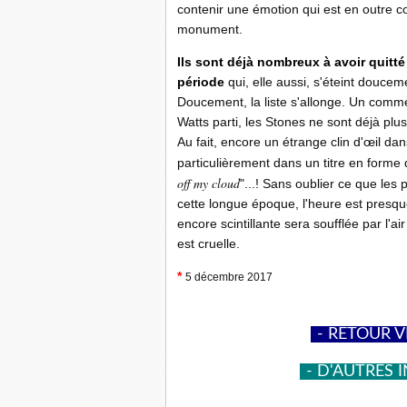
contenir une émotion qui est en outre co
monument.
Ils sont déjà nombreux à avoir quitté 
période
qui, elle aussi, s'éteint doucem
Doucement, la liste s'allonge. Un comm
Watts parti, les Stones ne sont déjà plu
Au fait, encore un étrange clin d'œil dan
particulièrement dans un titre en form
off my cloud
"...! Sans oublier ce que les 
cette longue époque, l'heure est presqu
encore scintillante sera soufflée par l'ai
est cruelle.
*
5 décembre 2017
-
- RETOUR V
-
- D'AUTRES I