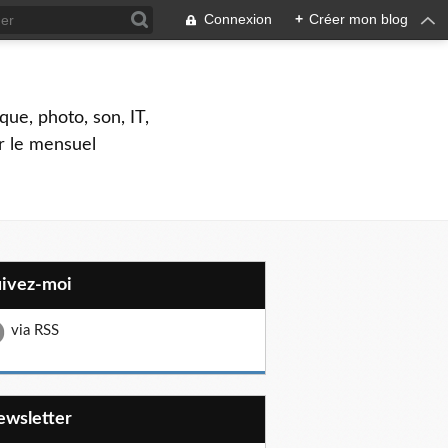
Connexion
+
Créer mon blog
que, photo, son, IT,
ar le mensuel
uivez-moi
via RSS
Newsletter