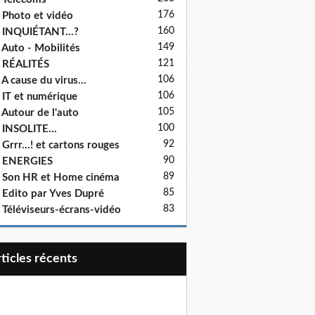
176
 Photo et vidéo
160
 INQUIÉTANT...?
149
 Auto - Mobilités
121
 RÉALITÉS
106
 A cause du virus...
106
 IT et numérique
105
 Autour de l'auto
100
 INSOLITE...
92
 Grrr...! et cartons rouges
90
- ENERGIES
89
 Son HR et Home cinéma
85
 Edito par Yves Dupré
83
 Téléviseurs-écrans-vidéo
articles récents