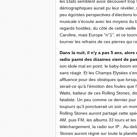
les Etats semblent avoir découvert trop 
démographiques aurait pu leur révéler, s
peu égoïstes perspectives d'élections 
musicale s'écoute avec les moyens du b
regards hostiles, du côté de cette vieil
Caroline, mais Europe "n°1", et ce tour
tourner les refrains de ces pierres qui r
Dans la nuit, il n'y a pas 5 ans, alor
radio parmi des dizaines vient de p
son idole mal en point, le baby-boom 
sans réagir. Et les Champs Elysées s'en
affluence pour des obsèques que lorsque 
serait-ce qu'à l'émotion des foules que 
Watts, batteur de ces Rolling Stones, dis
fataliste. Un peu comme ce dernier jour 
toujours qu'il ponctuerait un soir un m
Rolling Stones auront partagé cette spécif
AM, puis FM, les albums 33 tours et les 
téléchargement, la radio sur IP... Au-del
Stones auront régné sur toute la planèt