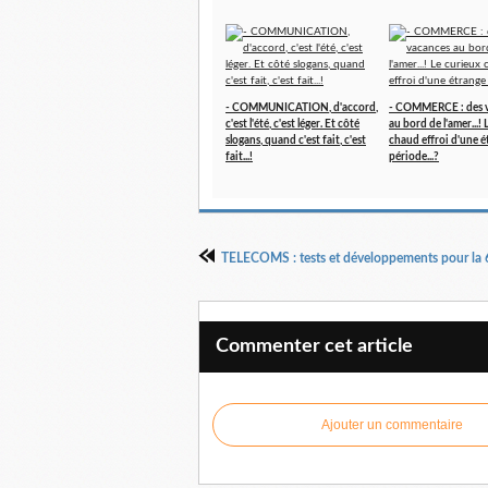
- COMMUNICATION, d'accord,
- COMMERCE : des 
c'est l'été, c'est léger. Et côté
au bord de l'amer...!
slogans, quand c'est fait, c'est
chaud effroi d'une é
fait...!
période...?
Commenter cet article
Ajouter un commentaire