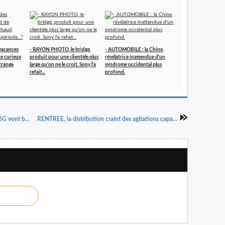
vacances
- RAYON PHOTO, le bridge,
- AUTOMOBILE : la Chine,
 Le curieux
produit pour une clientèle plus
révélatrice inattendue d'un
trange
large qu'on ne le croit. Sony l'a
syndrome occidental plus
refait...
profond.
TELECOMS : tests et développements pour la 6G vont bon train. Et la 5, dans tout ça...?
RENTREE, la distribution craint des agitations capables de handicaper l'activité.