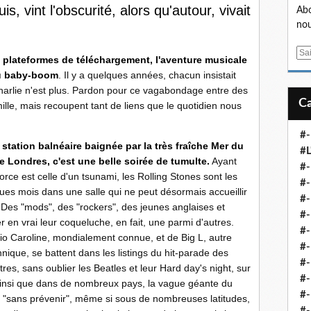
uis, vint l'obscurité, alors qu'autour, vivait
Abo
nou
E
 plateformes de téléchargement, l'aventure musicale
m
du baby-boom
. Il y a quelques années, chacun insistait
a
Charlie n'est plus. Pardon pour ce vagabondage entre des
i
lle, mais recoupent tant de liens que le quotidien nous
l
#-
station balnéaire baignée par la très fraîche Mer du
#L
e Londres, c'est une belle soirée de tumulte.
Ayant
#
rce est celle d'un tsunami, les Rolling Stones sont les
#-
ques mois dans une salle qui ne peut désormais accueillir
#-
 Des "mods", des "rockers", des jeunes anglaises et
#-
er en vrai leur coqueluche, en fait, une parmi d'autres.
#
dio Caroline, mondialement connue, et de Big L, autre
#-
annique, se battent dans les listings du hit-parade des
#-
es, sans oublier les Beatles et leur Hard day's night, sur
#-
 ainsi que dans de nombreux pays, la vague géante du
#-
 "sans prévenir", même si sous de nombreuses latitudes,
#-