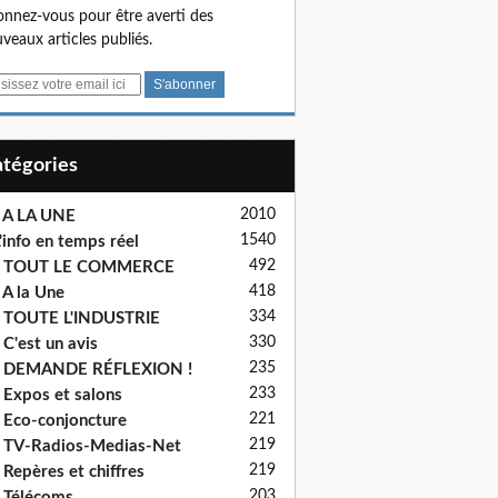
nnez-vous pour être averti des
veaux articles publiés.
Catégories
2010
 A LA UNE
1540
'info en temps réel
492
- TOUT LE COMMERCE
418
 A la Une
334
 TOUTE L'INDUSTRIE
330
 C'est un avis
235
- DEMANDE RÉFLEXION !
233
 Expos et salons
221
 Eco-conjoncture
219
 TV-Radios-Medias-Net
219
 Repères et chiffres
203
 Télécoms