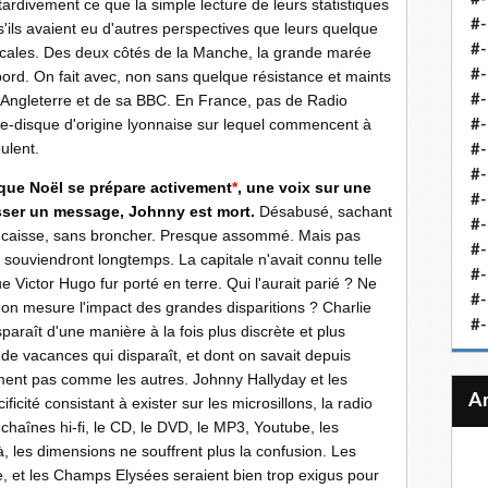
tardivement ce que la simple lecture de leurs statistiques
#-
'ils avaient eu d'autres perspectives que leurs quelque
#-
locales. Des deux côtés de la Manche, la grande marée
#-
ord. On fait avec, non sans quelque résistance et maints
le Angleterre et de sa BBC. En France, pas de Radio
#-
ne-disque d'origine lyonnaise sur lequel commencent à
#-
oulent.
#-
#-
s que Noël se prépare activement
*
, une voix sur une
#-
asser un message, Johnny est mort.
Désabusé, sachant
#-
encaisse, sans broncher. Presque assommé. Mais pas
#
 souviendront longtemps. La capitale n'avait connu telle
#-
Victor Hugo fur porté en terre. Qui l'aurait parié
.
? Ne
#-
l'on mesure l'impact des grandes disparitions
.
? Charlie
#-
paraît d'une manière à la fois plus discrète et plus
de vacances qui disparaît, et dont on savait depuis
oment pas comme les autres. Johnny Hallyday et les
icité consistant à exister sur les microsillons, la radio
chaînes hi-fi, le CD, le DVD, le MP3, Youtube, les
à, les dimensions ne souffrent plus la confusion. Les
e, et les Champs Elysées seraient bien trop exigus pour