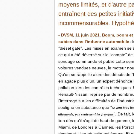
moyens limités, et d'autre p
entraînent des petites initi
incommensurables. Hypothès
- DVSM, 11 juin 2021. Boom, boom et
subies dans l'industrie automobile
d
"diesel gate". Les mises en examen se s
ce qui a été déversé sur le "compte" de 
sondage commandé et publié cette sem
voitures vendues neuves, le moteur nourr
Qu'on se rappelle alors des débuts de "l
en agace plus d'un, un expert dénonce l
pollution lors des contrôles techniques.
Renault-Nissan, reprise par de nombreu
l'interroge sur les difficultés de l'indust
souligne en substance que "
ce sont tous le
allemands, pas seulement les français
". De fait,
lion dès qu'il s'agit de haut de gamme, 
Miami, de Londres à Cannes, les Porsch
dominent. Une réussite qui énerve. Et q