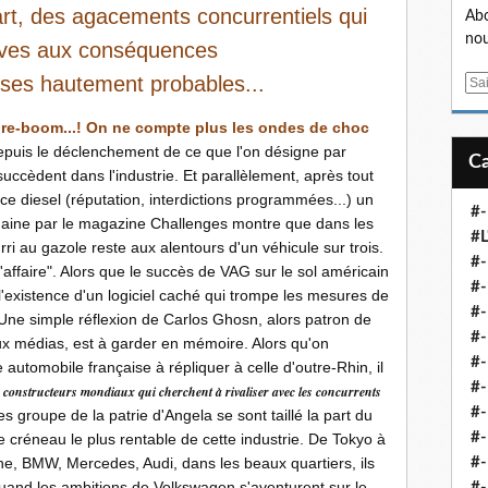
art, des agacements concurrentiels qui
Abo
nou
atives aux conséquences
es hautement probables...
E
m
 re-boom...! On ne compte plus les ondes de choc
a
epuis le déclenchement de ce que l'on désigne par
i
uccèdent dans l'industrie. Et parallèlement, après tout
l
ce diesel (réputation, interdictions programmées...) un
#-
aine par le magazine Challenges montre que dans les
#L
i au gazole reste aux alentours d'un véhicule sur trois.
#
'affaire". Alors que le succès de VAG sur le sol américain
#-
'existence d'un logiciel caché qui trompe les mesures de
#-
 Une simple réflexion de Carlos Ghosn, alors patron de
#-
x médias, est à garder en mémoire. Alors qu'on
#
rie automobile française à répliquer à celle d'outre-Rhin, il
#-
s constructeurs mondiaux qui cherchent à rivaliser avec les concurrents
#-
 les groupe de la patrie d'Angela se sont taillé la part du
#-
le créneau le plus rentable de cette industrie. De Tokyo à
e, BMW, Mercedes, Audi, dans les beaux quartiers, ils
#-
uand les ambitions de Volkswagen s'aventurent sur le
#-