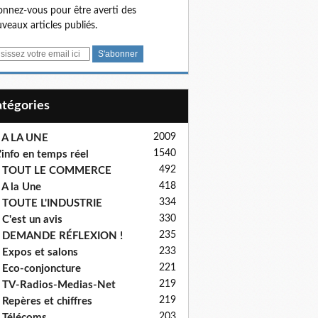
nnez-vous pour être averti des
veaux articles publiés.
Catégories
2009
 A LA UNE
1540
'info en temps réel
492
- TOUT LE COMMERCE
418
 A la Une
334
 TOUTE L'INDUSTRIE
330
 C'est un avis
235
- DEMANDE RÉFLEXION !
233
 Expos et salons
221
 Eco-conjoncture
219
 TV-Radios-Medias-Net
219
 Repères et chiffres
203
 Télécoms