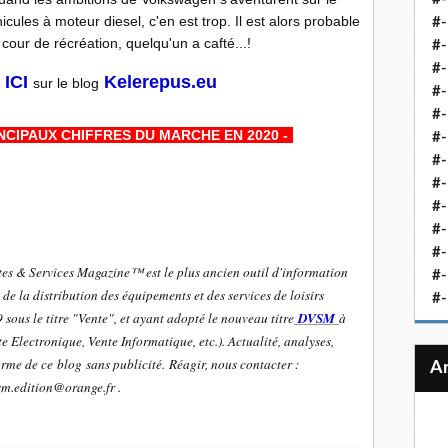
icules à moteur diesel, c'en est trop. Il est alors probable
#-
our de récréation, quelqu'un a cafté...!
#-
#-
ICI
Kelerepus.eu
sur le blog
#-
#-
INCIPAUX CHIFFRES DU MARCHE EN 2020 -
-
#-
#-
#-
#-
#
#-
tes & Services Magazine™ est le plus ancien outil d'information
#-
de la distribution des équipements et des services de loisirs
#-
sous le titre "Vente", et ayant adopté le nouveau titre
DVSM
à
e Electronique, Vente Informatique, etc.). Actualité, analyses,
orme de ce blog sans publicité.
Réagir, nous contacter :
sm.edition@orange.fr .