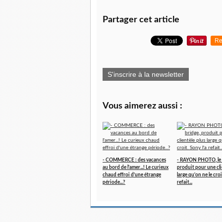
Partager cet article
Re
S'inscrire à la newsletter
Vous aimerez aussi :
- COMMERCE : des vacances
- RAYON PHOTO, le 
au bord de l'amer...! Le curieux
produit pour une cli
chaud effroi d'une étrange
large qu'on ne le croi
période...?
refait...