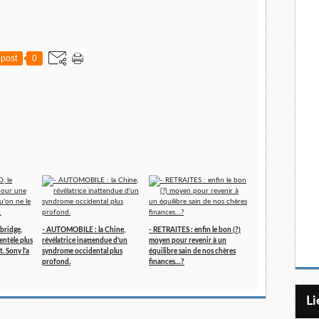
post
0
bridge,
- AUTOMOBILE : la Chine,
- RETRAITES : enfin le bon (?)
entèle plus
révélatrice inattendue d'un
moyen pour revenir à un
t. Sony l'a
syndrome occidental plus
équilibre sain de nos chères
profond.
finances…?
L