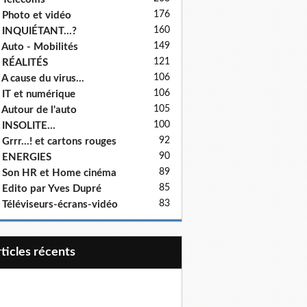
176
 Photo et vidéo
160
 INQUIÉTANT...?
149
 Auto - Mobilités
121
 RÉALITÉS
106
 A cause du virus...
106
 IT et numérique
105
 Autour de l'auto
100
 INSOLITE...
92
 Grrr...! et cartons rouges
90
- ENERGIES
89
 Son HR et Home cinéma
85
 Edito par Yves Dupré
83
 Téléviseurs-écrans-vidéo
articles récents