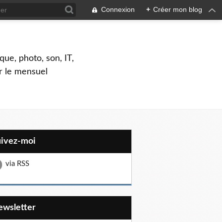
Connexion
+
Créer mon blog
que, photo, son, IT,
ar le mensuel
uivez-moi
via RSS
Newsletter