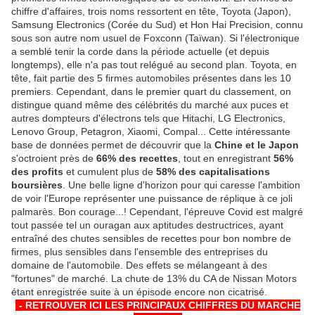
chiffre d'affaires, trois noms ressortent en tête, Toyota (Japon),
Samsung Electronics (Corée du Sud) et Hon Hai Precision, connu
sous son autre nom usuel de Foxconn (Taïwan). Si l'électronique
a semblé tenir la corde dans la période actuelle (et depuis
longtemps), elle n'a pas tout relégué au second plan. Toyota, en
tête, fait partie des 5 firmes automobiles présentes dans les 10
premiers. Cependant, dans le premier quart du classement, on
distingue quand même des célébrités du marché aux puces et
autres dompteurs d'électrons tels que Hitachi, LG Electronics,
Lenovo Group, Petagron, Xiaomi, Compal... Cette intéressante
base de données permet de découvrir que la
Chine et le Japon
s'octroient près de
66% des recettes
, tout en enregistrant
56%
des profits
et cumulent plus de
58% des capitalisations
boursières
. Une belle ligne d'horizon pour qui caresse l'ambition
de voir l'Europe représenter une puissance de réplique à ce joli
palmarès. Bon courage...! Cependant, l'épreuve Covid est malgré
tout passée tel un ouragan aux aptitudes destructrices, ayant
entraîné des chutes sensibles de recettes pour bon nombre de
firmes, plus sensibles dans l'ensemble des entreprises du
domaine de l'automobile. Des effets se mélangeant à des
"fortunes" de marché. La chute de 13% du CA de Nissan Motors
étant enregistrée suite à un épisode encore non cicatrisé.
-
- RETROUVER ICI LES PRINCIPAUX CHIFFRES DU MARCHE