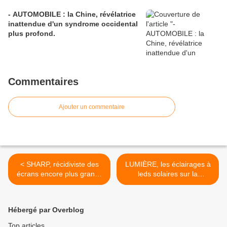
- AUTOMOBILE : la Chine, révélatrice
inattendue d'un syndrome occidental
plus profond.
Commentaires
Ajouter un commentaire
< SHARP, récidiviste des
LUMIÈRE, les éclairages à
écrans encore plus grands
leds solaires sur la
que grands, des pixels
trajectoire d'une colossale
encore plus fins...
croissance >
Hébergé par Overblog
Top articles