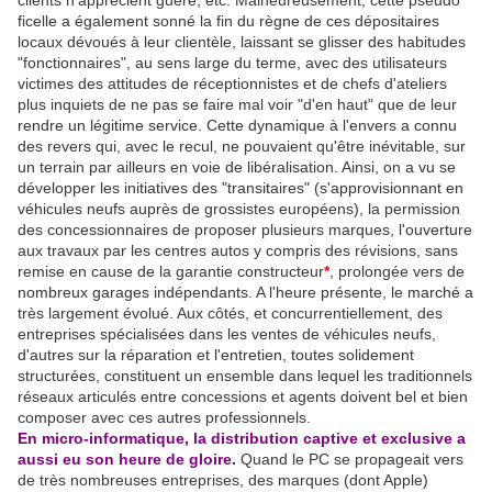
clients n'apprécient guère, etc. Malheureusement, cette pseudo
ficelle a également sonné la fin du règne de ces dépositaires
locaux dévoués à leur clientèle, laissant se glisser des habitudes
"fonctionnaires", au sens large du terme, avec des utilisateurs
victimes des attitudes de réceptionnistes et de chefs d'ateliers
plus inquiets de ne pas se faire mal voir "d'en haut" que de leur
rendre un légitime service. Cette dynamique à l'envers a connu
des revers qui, avec le recul, ne pouvaient qu'être inévitable, sur
un terrain par ailleurs en voie de libéralisation. Ainsi, on a vu se
développer les initiatives des "transitaires" (s'approvisionnant en
véhicules neufs auprès de grossistes européens), la permission
des concessionnaires de proposer plusieurs marques, l'ouverture
aux travaux par les centres autos y compris des révisions, sans
remise en cause de la garantie constructeur
*
, prolongée vers de
nombreux garages indépendants. A l'heure présente, le marché a
très largement évolué. Aux côtés, et concurrentiellement, des
entreprises spécialisées dans les ventes de véhicules neufs,
d'autres sur la réparation et l'entretien, toutes solidement
structurées, constituent un ensemble dans lequel les traditionnels
réseaux articulés entre concessions et agents doivent bel et bien
composer avec ces autres professionnels.
En micro-informatique, la distribution captive et exclusive a
aussi eu son heure de gloire.
Quand le PC se propageait vers
de très nombreuses entreprises, des marques (dont Apple)