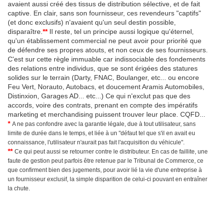
avaient aussi créé des tissus de distribution sélective, et de fait
captive. En clair, sans son fournisseur, ces revendeurs "captifs"
(et donc exclusifs) n'avaient qu'un seul destin possible,
disparaître.
**
Il reste, tel un principe aussi logique qu'éternel,
qu'un établissement commercial ne peut avoir pour priorité que
de défendre ses propres atouts, et non ceux de ses fournisseurs.
C'est sur cette règle immuable car indissociable des fondements
des relations entre individus, que se sont érigées des statures
solides sur le terrain (Darty, FNAC, Boulanger, etc... ou encore
Feu Vert, Norauto, Autobacs, et doucement Aramis Automobiles,
Distinxion, Garages AD... etc...)
Ce qui n'exclut pas que des
accords, voire des contrats, prenant en compte des impératifs
marketing et merchandising puissent trouver leur place. CQFD...
*
A ne pas confondre avec la garantie légale, due à tout utilisateur, sans
limite de durée dans le temps, et liée à un "défaut tel que s'il en avait eu
connaissance, l'utilisateur n'aurait pas fait l'acquisition du véhicule".
**
Ce qui peut aussi se retourner contre le distributeur. En cas de faillite, une
faute de gestion peut parfois être retenue par le Tribunal de Commerce, ce
que confirment bien des jugements, pour avoir lié la vie d'une entreprise à
un fournisseur exclusif, la simple disparition de celui-ci pouvant en entraîner
la chute.