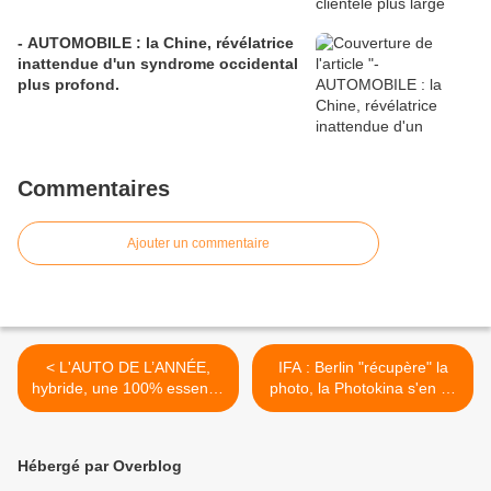
- AUTOMOBILE : la Chine, révélatrice
inattendue d'un syndrome occidental
plus profond.
Commentaires
Ajouter un commentaire
< L'AUTO DE L’ANNÉE,
IFA : Berlin "récupère" la
hybride, une 100% essence
photo, la Photokina s'en va
usant d'une bonne vieille
pour de bon au chapitre
"ficelle"…
souvenirs. >
Hébergé par Overblog