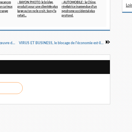
vacances
- RAYON PHOTO, le bridge,
- AUTOMOBILE : la Chine,
Loi
 Le curieux
produit pour une clientèle plus
révélatrice inattendue d'un
trange
large qu'on ne le croit. Sony l'a
syndrome occidental plus
refait...
profond.
TOTAL, ajoute "Energies" à son nom, une manœuvre de raison (sociale) dans l'air du temps.
VIRUS ET BUSINESS, le blocage de l'économie est-il arrimé à des repères fort imprécis..?