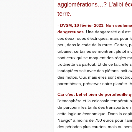
agglomérations…? L'alibi éco
terre.
- DVSM, 10 février 2021. Non seuleme
dangereuses.
Une dangerosité qui est f
ces deux roues électriques, mais pour le
peu, dans le code de la route. Certes, 
urbaine, certaines se montrent plutôt i
sont ceux qui se moquent des règles mais
trottinette va partout. Et de ce fait, el
inadaptées soit avec des piétons, soit a
des motos. Oui, mais elles sont électri
parenthèses, préserver notre planète.
Car c'est bel et bien de portefeuille 
l'atmosphère et la colossale températur
de parcourir les tarifs des transports e
cette logique économique. Dans la capit
Navigo" à moins de 750 euros pour l'ann
des périodes plus courtes, mois ou sema