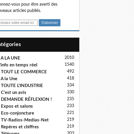
nnez-vous pour être averti des
veaux articles publiés.
Catégories
2010
 A LA UNE
1540
'info en temps réel
492
- TOUT LE COMMERCE
418
 A la Une
334
 TOUTE L'INDUSTRIE
330
 C'est un avis
235
- DEMANDE RÉFLEXION !
233
 Expos et salons
221
 Eco-conjoncture
219
 TV-Radios-Medias-Net
219
 Repères et chiffres
203
 Télécoms