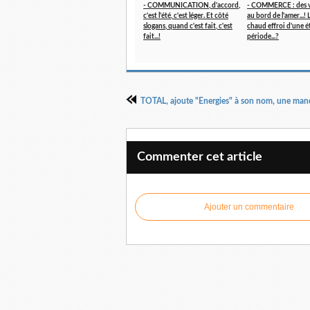
- COMMUNICATION, d'accord,
- COMMERCE : des 
c'est l'été, c'est léger. Et côté
au bord de l'amer...!
slogans, quand c'est fait, c'est
chaud effroi d'une é
fait...!
période...?
Commenter cet article
Ajouter un commentaire