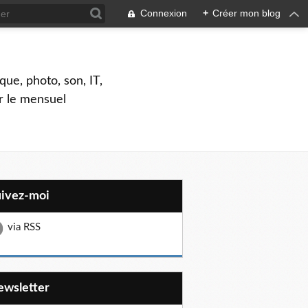
Connexion
+
Créer mon blog
que, photo, son, IT,
ar le mensuel
uivez-moi
via RSS
Newsletter