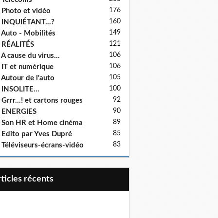
176
 Photo et vidéo
160
 INQUIÉTANT...?
149
 Auto - Mobilités
121
 RÉALITÉS
106
 A cause du virus...
106
 IT et numérique
105
 Autour de l'auto
100
 INSOLITE...
92
 Grrr...! et cartons rouges
90
- ENERGIES
89
 Son HR et Home cinéma
85
 Edito par Yves Dupré
83
 Téléviseurs-écrans-vidéo
articles récents