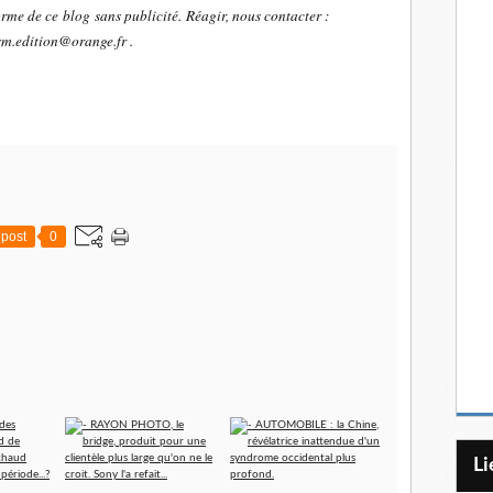
orme de ce blog sans publicité.
Réagir, nous contacter :
sm.edition@orange.fr .
post
0
L