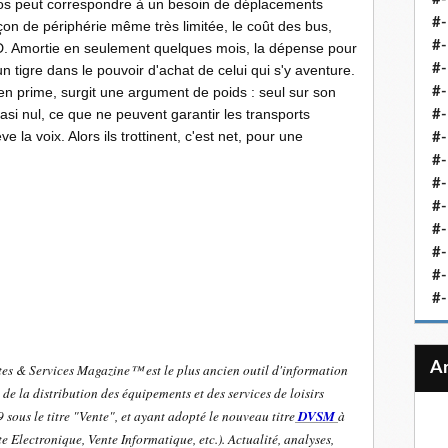
uros peut correspondre à un besoin de déplacements
#-
çon de périphérie même très limitée, le coût des bus,
#-
. Amortie en seulement quelques mois, la dépense pour
#-
n tigre dans le pouvoir d'achat de celui qui s'y aventure.
u'en prime, surgit une argument de poids : seul sur son
#-
asi nul, ce que ne peuvent garantir les transports
#-
e la voix. Alors ils
trottinent, c'est net, pour une
#-
#-
#-
#-
#
#-
#-
#-
es & Services Magazine™ est le plus ancien outil d'information
de la distribution des équipements et des services de loisirs
sous le titre "Vente", et ayant adopté le nouveau titre
DVSM
à
e Electronique, Vente Informatique, etc.). Actualité, analyses,