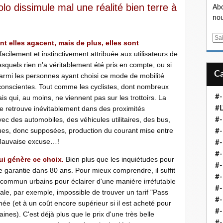
lo dissimule mal une réalité bien terre à
Abo
nou
E
nt
elles agacent, mais de plus, elles sont
m
acilement et instinctivement attribuée aux utilisateurs de
a
squels rien n'a véritablement été pris en compte, ou si
i
parmi les personnes ayant choisi ce mode de mobilité
l
nconscientes. Tout comme les cyclistes, dont nombreux
#-
 qui, au moins, ne viennent pas sur les trottoirs. La
le se retrouve inévitablement dans des proximités
#L
vec des automobiles, des véhicules utilitaires, des bus,
#
ques, donc supposées, production du courant mise entre
#-
 Mauvaise excuse…!
#-
#-
qui génère ce choix.
Bien plus que les inquiétudes pour
#
e garantie dans 80 ans. Pour mieux comprendre, il suffit
#-
n commun urbains pour éclairer d'une manière irréfutable
#-
ale, par exemple, impossible de trouver un tarif "Pass
#-
ée (et à un coût encore supérieur si il est acheté pour
#-
ines). C'est d
éjà plus que le prix d'une très belle
#-