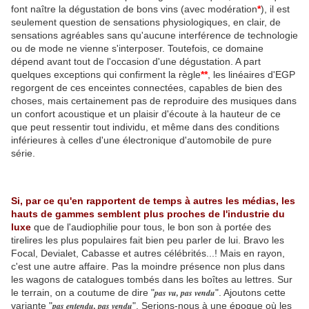
font naître la dégustation de bons vins (avec modération
*
), il est
seulement question de sensations physiologiques, en clair, de
sensations agréables sans qu'aucune interférence de technologie
ou de mode ne vienne s'interposer. Toutefois, ce domaine
dépend avant tout de l'occasion d'une dégustation. A part
quelques exceptions qui confirment la règle
**
, les linéaires d'EGP
regorgent de ces enceintes connectées, capables de bien des
choses, mais certainement pas de reproduire des musiques dans
un confort acoustique et un plaisir d'écoute à la hauteur de ce
que peut ressentir tout individu, et même dans des conditions
inférieures à celles d'une électronique d'automobile de pure
série.
Si, par ce qu'en rapportent de temps à autres les médias, les
hauts de gammes semblent plus proches de l'industrie du
luxe
que de l'audiophilie pour tous, le bon son à portée des
tirelires les plus populaires fait bien peu parler de lui. Bravo les
Focal, Devialet, Cabasse et autres célébrités...! Mais en rayon,
c'est une autre affaire. Pas la moindre présence non plus dans
les wagons de catalogues tombés dans les boîtes au lettres. Sur
le terrain, on a coutume de dire "
pas vu, pas vendu
". Ajoutons cette
variante "
pas entendu, pas vendu
". Serions-nous à une époque où les