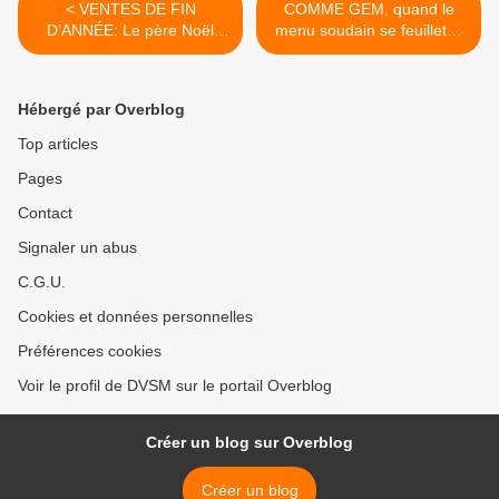
< VENTES DE FIN
COMME GEM, quand le
D’ANNÉE: Le père Noël
menu soudain se feuilletait
défie l'amer Noël que la
à la souris sans croquer la
crise laisse redouter…
pomme...… >
Hébergé par Overblog
Top articles
Pages
Contact
Signaler un abus
C.G.U.
Cookies et données personnelles
Préférences cookies
Voir le profil de DVSM sur le portail Overblog
Créer un blog sur Overblog
Créer un blog