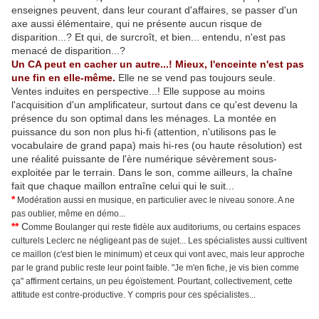
enseignes peuvent, dans leur courant d'affaires, se passer d'un
axe aussi élémentaire, qui ne présente aucun risque de
disparition...? Et qui, de surcroît, et bien... entendu, n'est pas
menacé de disparition...?
Un CA peut en cacher un autre...! Mieux, l'enceinte n'est pas
une fin en elle-même.
Elle ne se vend pas toujours seule.
Ventes induites en perspective...! Elle suppose au moins
l'acquisition d'un amplificateur, surtout dans ce qu'est devenu la
présence du son optimal dans les ménages. La montée en
puissance du son non plus hi-fi (attention, n'utilisons pas le
vocabulaire de grand papa) mais hi-res (ou haute résolution) est
une réalité puissante de l'ère numérique sévèrement sous-
exploitée par le terrain. Dans le son, comme ailleurs, la chaîne
fait que chaque maillon entraîne celui qui le suit...
*
Modération aussi en musique, en particulier avec le niveau sonore. A ne
pas oublier, même en démo...
**
C
omme Boulanger qui reste fidèle aux auditoriums, ou certains espaces
culturels Leclerc ne négligeant pas de sujet... Les spécialistes aussi cultivent
ce maillon (c'est bien le minimum) et ceux qui vont avec, mais leur approche
par le grand public reste leur point faible. "Je m'en fiche, je vis bien comme
ça" affirment certains, un peu égoïstement. Pourtant, collectivement, cette
attitude est contre-productive. Y compris pour ces spécialistes...