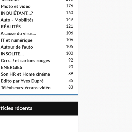
176
 Photo et vidéo
160
 INQUIÉTANT...?
149
 Auto - Mobilités
121
 RÉALITÉS
106
 A cause du virus...
106
 IT et numérique
105
 Autour de l'auto
100
 INSOLITE...
92
 Grrr...! et cartons rouges
90
- ENERGIES
89
 Son HR et Home cinéma
85
 Edito par Yves Dupré
83
 Téléviseurs-écrans-vidéo
articles récents