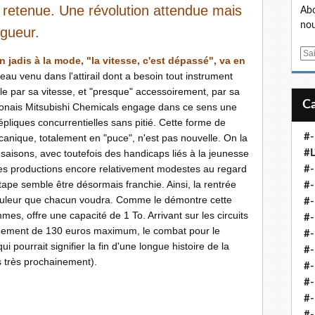
retenue. Une révolution attendue mais
Abo
nou
igueur.
E
 jadis à la mode, "la vitesse, c'est dépassé", va en
m
au venu dans l'attirail dont a besoin tout instrument
a
le par sa vitesse, et "presque" accessoirement, par sa
i
aponais Mitsubishi Chemicals engage dans ce sens une
l
répliques concurrentielles sans pitié. Cette forme de
#-
ique, totalement en "puce", n'est pas nouvelle. On la
saisons, avec toutefois des handicaps liés à la jeunesse
#L
des productions encore relativement modestes au regard
#
pe semble être désormais franchie. Ainsi, la rentrée
#-
couleur que chacun voudra. Comme le démontre cette
#-
s, offre une capacité de 1 To. Arrivant sur les circuits
#-
onnement de 130 euros maximum, le combat pour le
#
i pourrait signifier la fin d'une longue histoire de la
#-
 très prochainement).
#-
#-
#-
#-