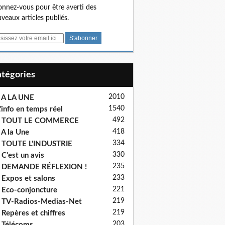
nnez-vous pour être averti des
veaux articles publiés.
Catégories
2010
 A LA UNE
1540
'info en temps réel
492
- TOUT LE COMMERCE
418
 A la Une
334
 TOUTE L'INDUSTRIE
330
 C'est un avis
235
- DEMANDE RÉFLEXION !
233
 Expos et salons
221
 Eco-conjoncture
219
 TV-Radios-Medias-Net
219
 Repères et chiffres
203
 Télécoms