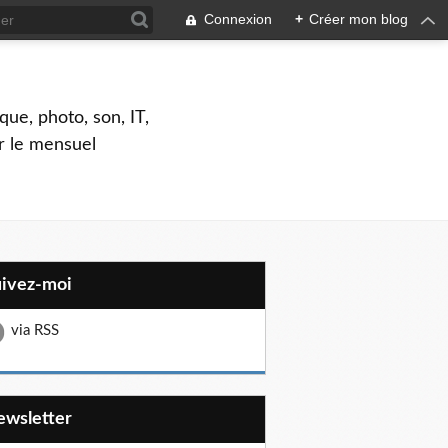
Connexion
+
Créer mon blog
que, photo, son, IT,
ar le mensuel
uivez-moi
via RSS
Newsletter