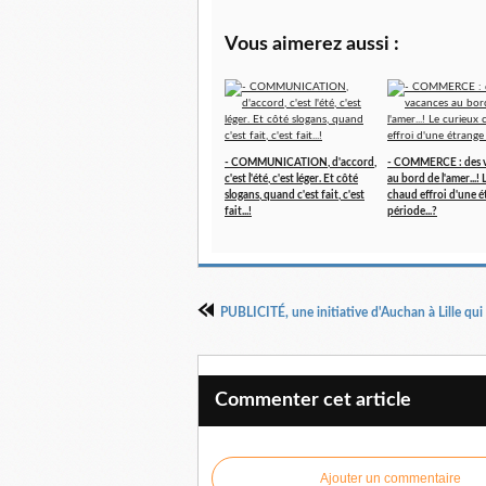
Vous aimerez aussi :
- COMMUNICATION, d'accord,
- COMMERCE : des 
c'est l'été, c'est léger. Et côté
au bord de l'amer...!
slogans, quand c'est fait, c'est
chaud effroi d'une é
fait...!
période...?
Commenter cet article
Ajouter un commentaire