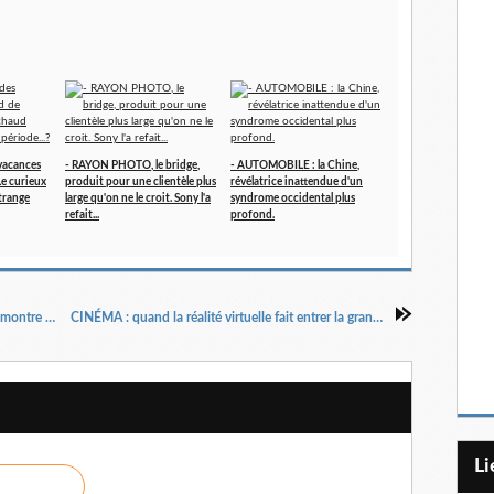
vacances
- RAYON PHOTO, le bridge,
- AUTOMOBILE : la Chine,
 Le curieux
produit pour une clientèle plus
révélatrice inattendue d'un
trange
large qu'on ne le croit. Sony l'a
syndrome occidental plus
refait...
profond.
PUBLICITÉ, une initiative d'Auchan à Lille qui montre que le propre, ce n'est pas le pied...!
CINÉMA : quand la réalité virtuelle fait entrer la grande salle dans le salon du spectateur.
L