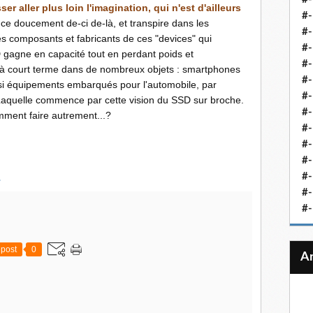
er aller plus loin l'imagination, qui n'est d'ailleurs
#-
ce doucement de-ci de-là, et transpire dans les
#-
s composants et fabricants de ces "devices" qui
#-
 gagne en capacité tout en perdant poids et
#-
er à court terme dans de nombreux objets : smartphones
#-
ssi équipements embarqués pour l'automobile, par
#-
 Laquelle commence par cette vision du SSD sur broche.
#-
omment faire autrement...?
#-
#-
#
#-
.
#-
#-
post
0