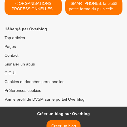
< ORGANISATIONS
SMARTPHONES, la plutôt
PROFESSIONNELLES -
petite forme du plus célèbre
ASUS France vient de
des "devices" se confirme.
rejoindre le SECIMAVI.
>
Hébergé par Overblog
Top articles
Pages
Contact
Signaler un abus
C.G.U.
Cookies et données personnelles
Préférences cookies
Voir le profil de DVSM sur le portail Overblog
Créer un blog sur Overblog
Créer un blog