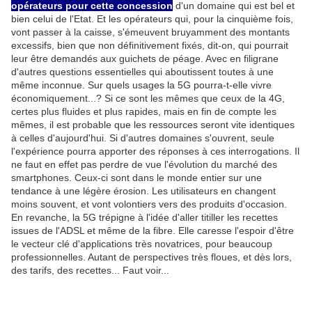
opérateurs pour cette concession
d'un domaine qui est bel et
bien celui de l'Etat. Et les opérateurs qui, pour la cinquième fois,
vont passer à la caisse, s'émeuvent bruyamment des montants
excessifs, bien que non définitivement fixés, dit-on, qui pourrait
leur être demandés aux guichets de péage. Avec en filigrane
d'autres questions essentielles qui aboutissent toutes à une
même inconnue. Sur quels usages la 5G pourra-t-elle vivre
économiquement...? Si ce sont les mêmes que ceux de la 4G,
certes plus fluides et plus rapides, mais en fin de compte les
mêmes, il est probable que les ressources seront vite identiques
à celles d'aujourd'hui. Si d'autres domaines s'ouvrent, seule
l'expérience pourra apporter des réponses à ces interrogations.
Il
ne faut en effet pas perdre de vue l'évolution du marché des
smartphones. Ceux-ci sont dans le monde entier sur une
tendance à une légère érosion. Les utilisateurs en changent
moins souvent, et vont volontiers vers des produits d'occasion.
En revanche, la 5G trépigne à l'idée d'aller titiller les recettes
issues de l'ADSL et même de la fibre. Elle caresse l'espoir d'être
le vecteur clé d'applications très novatrices, pour beaucoup
professionnelles. Autant de perspectives très floues, et dès lors,
des tarifs, des recettes... Faut voir...