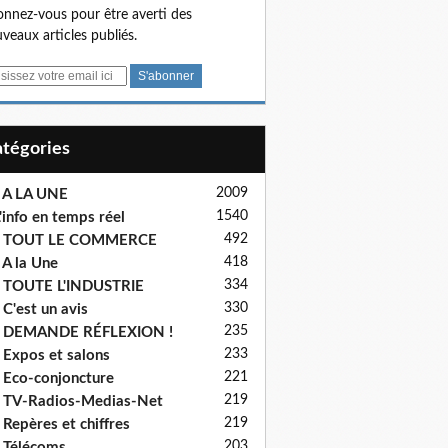
nnez-vous pour être averti des
veaux articles publiés.
Catégories
2009
 A LA UNE
1540
'info en temps réel
492
- TOUT LE COMMERCE
418
 A la Une
334
 TOUTE L'INDUSTRIE
330
 C'est un avis
235
- DEMANDE RÉFLEXION !
233
 Expos et salons
221
 Eco-conjoncture
219
 TV-Radios-Medias-Net
219
 Repères et chiffres
203
 Télécoms