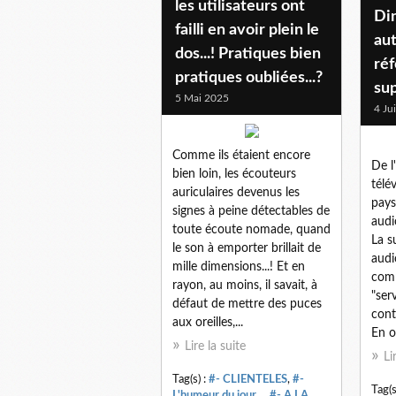
les utilisateurs ont
Di
failli en avoir plein le
au
dos...! Pratiques bien
réf
pratiques oubliées...?
su
5 Mai 2025
4 Ju
Comme ils étaient encore
De l
bien loin, les écouteurs
télév
auriculaires devenus les
pays
signes à peine détectables de
audi
toute écoute nomade, quand
La s
le son à emporter brillait de
audi
mille dimensions...! Et en
comm
rayon, au moins, il savait, à
"serv
défaut de mettre des puces
cont
aux oreilles,...
En o
Lire la suite
Li
Tag(s) :
#- CLIENTELES
,
#-
Tag(s
L'humeur du jour...
,
#- A LA