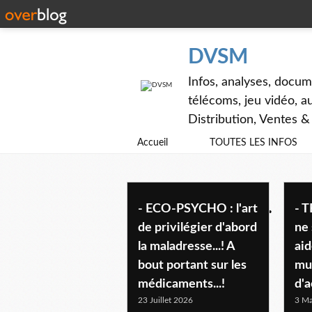
DVSM
Infos, analyses, docum
télécoms, jeu vidéo, au
Distribution, Ventes 
Accueil
TOUTES LES INFOS
- l'humeur du jour...
- ECO-PSYCHO : l'art
- T
de privilégier d'abord
ne 
la maladresse...! A
aid
bout portant sur les
mur
médicaments...!
d'a
23 Juillet 2026
3 Ma