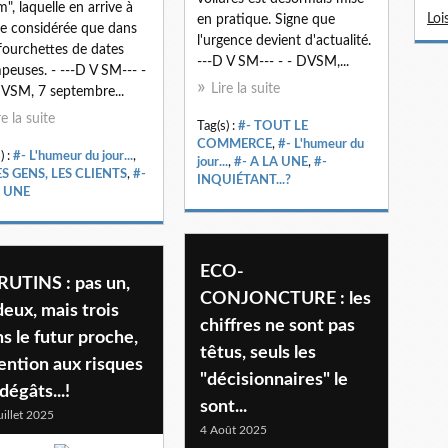
", laquelle en arrive à
Loi
en pratique. Signe que
re considérée que dans
l'urgence devient d'actualité.
fourchettes de dates
---D V SM--- - - DVSM,...
peuses. - ---D V SM--- -
Lire la suite
DVSM, 7 septembre...
re la suite
Tag(s) :
#- TOUT LE
COMMERCE
,
#- L'humeur du
) :
#- L'humeur du jour...
,
jour...
,
#- A LA UNE
,
#-
ES GENS, LES CLIENTS
,
#-
INQUIÉTANT...?
A UNE
ECO-
RUTINS : pas un,
CONJONCTURE : les
deux, mais trois
chiffres ne sont pas
s le futur proche,
têtus, seuls les
ention aux risques
"décisionnaires" le
dégâts...!
sont...
uillet 2025
4 Août 2025