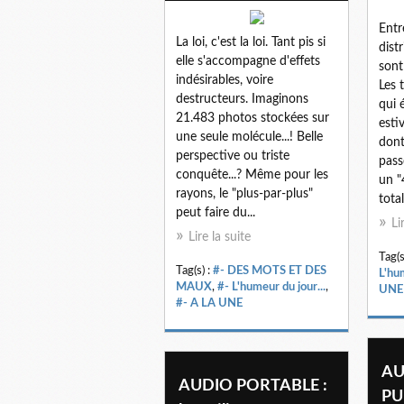
Entr
La loi, c'est la loi. Tant pis si
dist
elle s'accompagne d'effets
sont
indésirables, voire
Les 
destructeurs. Imaginons
qui é
21.483 photos stockées sur
esti
une seule molécule...! Belle
dont
perspective ou triste
pass
conquête...? Même pour les
un "
rayons, le "plus-par-plus"
tota
peut faire du...
Li
Lire la suite
Tag(s
Tag(s) :
#- DES MOTS ET DES
L'hum
MAUX
,
#- L'humeur du jour...
,
UNE
#- A LA UNE
AU
AUDIO PORTABLE :
PUB