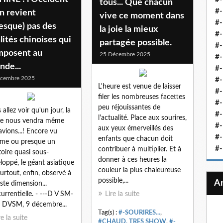
tous... Que chacun
#-
n revient
vive ce moment dans
#-
esque) pas des
la joie la mieux
#-
lités chinoises qui
partagée possible.
#-
imposent au
25 Décembre 2025
#-
nde...
#-
écembre 2025
#-
L'heure est venue de laisser
#-
filer les nombreuses facettes
#-
peu réjouissantes de
 allez voir qu'un jour, la
#
l'actualité. Place aux sourires,
ne nous vendra même
#-
aux yeux émerveillés des
avions...! Encore vu
#-
enfants que chacun doit
me ou presque un
#-
contribuer à multiplier. Et à
itoire quasi sous-
donner à ces heures la
loppé, le géant asiatique
couleur la plus chaleureuse
surtout, enfin, observé à
possible,...
uste dimension...
urrentielle. - ---D V SM-
Lire la suite
 - DVSM, 9 décembre...
Tag(s) :
#-SOURIRES...
,
re la suite
#CHAUD, TRES SHOW
,
#-