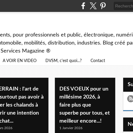
ents, pour professionnels et public, électronique, numéri
tomobile, mobilités, distribution, industries. Blog créé p
& Services Magazine ®
A VOIR EN VIDEO
DVSM, c'est quoi...?
Contact
S
ERRAIN : l'art de
DES VOEUX pour un
surtout pas avoir à
millésime 2026, à
er les chalands à
faire plus que
ir une intention
superbe pour tous, et
chat...
meilleur encore...!
rs 2026
1 Janvier 2026