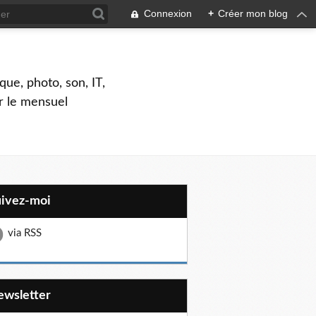
Connexion
+
Créer mon blog
que, photo, son, IT,
ar le mensuel
uivez-moi
via RSS
Newsletter