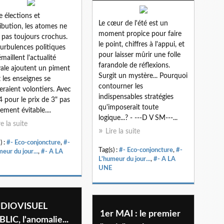
e élections et
Le cœur de l'été est un
ribution, les atomes ne
moment propice pour faire
 pas toujours crochus.
le point, chiffres à l'appui, et
turbulences politiques
pour laisser mûrir une folle
maillent l'actualité
farandole de réflexions.
vale ajoutent un piment
Surgit un mystère... Pourquoi
 les enseignes se
contourner les
eraient volontiers. Avec
indispensables stratégies
4 pour le prix de 3" pas
qu'imposerait toute
lement évitable....
logique...? - ---D V SM---...
re la suite
Lire la suite
) :
#- Eco-conjoncture
,
#-
Tag(s) :
#- Eco-conjoncture
,
#-
eur du jour...
,
#- A LA
L'humeur du jour...
,
#- A LA
UNE
DIOVISUEL
1er MAI : le premier
LIC, l'anomalie...