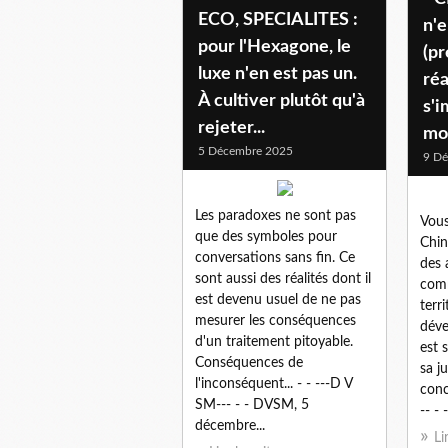
ECO, SPECIALITES :
n'e
pour l'Hexagone, le
(pr
luxe n'en est pas un.
réa
À cultiver plutôt qu'à
s'
rejeter...
mo
5 Décembre 2025
9 D
Les paradoxes ne sont pas
Vous
que des symboles pour
Chi
conversations sans fin. Ce
des 
sont aussi des réalités dont il
com
est devenu usuel de ne pas
terr
mesurer les conséquences
déve
d'un traitement pitoyable.
est 
Conséquences de
sa j
l'inconséquent... - - ---D V
conc
SM--- - - DVSM, 5
-- -
décembre...
Li