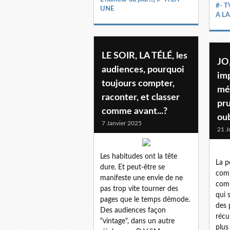
#- T
UNE
A L
LE SOIR, LA TÉLÉ, les
JO
audiences, pourquoi
im
toujours compter,
mé
raconter, et classer
pr
comme avant...?
oub
7 Janvier 2025
21 J
Les habitudes ont la tête
La p
dure. Et peut-être se
comm
manifeste une envie de ne
com
pas trop vite tourner des
qui 
pages que le temps démode.
des 
Des audiences façon
récu
"vintage", dans un autre
plus