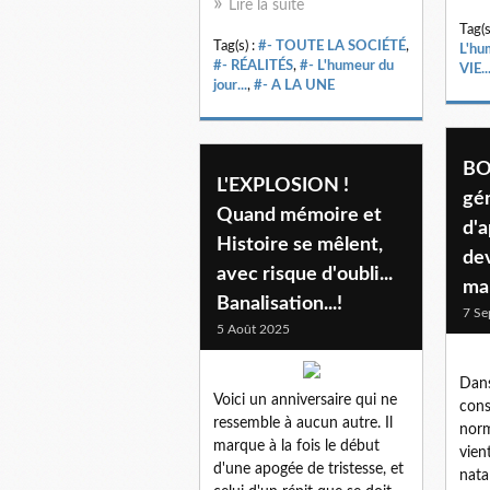
Lire la suite
Tag(s
Tag(s) :
#- TOUTE LA SOCIÉTÉ
,
L'hum
#- RÉALITÉS
,
#- L'humeur du
VIE..
jour...
,
#- A LA UNE
BO
L'EXPLOSION !
gén
Quand mémoire et
d'a
Histoire se mêlent,
de
avec risque d'oubli...
ma
Banalisation...!
7 Se
5 Août 2025
Dans
Voici un anniversaire qui ne
cons
ressemble à aucun autre. Il
norm
marque à la fois le début
vien
d'une apogée de tristesse, et
nata