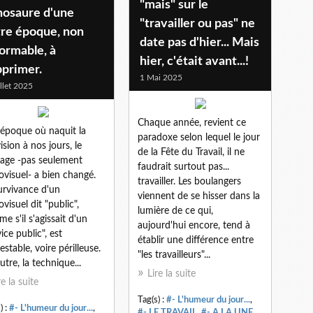
"mais" sur le
nosaure d'une
"travailler ou pas" ne
tre époque, non
date pas d'hier... Mais
ormable, à
hier, c'était avant...!
pprimer.
1 Mai 2025
illet 2025
Chaque année, revient ce
'époque où naquit la
paradoxe selon lequel le jour
ision à nos jours, le
de la Fête du Travail, il ne
age -pas seulement
faudrait surtout pas...
ovisuel- a bien changé.
travailler. Les boulangers
urvivance d'un
viennent de se hisser dans la
ovisuel dit "public",
lumière de ce qui,
e s'il s'agissait d'un
aujourd'hui encore, tend à
ice public", est
établir une différence entre
estable, voire périlleuse.
"les travailleurs"...
utre, la technique...
Lire la suite
re la suite
Tag(s) :
#- L'humeur du jour...
,
) :
#- L'humeur du jour...
,
#- LE TRAVAIL
,
#- A LA UNE