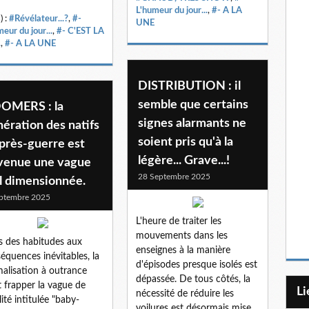
L'humeur du jour...
,
#- A LA
) :
#Révélateur...?
,
#-
UNE
eur du jour...
,
#- C'EST LA
.
,
#- A LA UNE
DISTRIBUTION : il
semble que certains
OMERS : la
signes alarmants ne
ération des natifs
soient pris qu'à la
près-guerre est
légère... Grave...!
venue une vague
28 Septembre 2025
l dimensionnée.
ptembre 2025
L'heure de traiter les
mouvements dans les
 des habitudes aux
enseignes à la manière
équences inévitables, la
d'épisodes presque isolés est
alisation à outrance
dépassée. De tous côtés, la
t frapper la vague de
L
nécessité de réduire les
lité intitulée "baby-
voilures est désormais mise