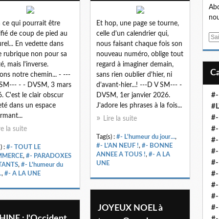
Abo
nou
à ce qui pourrait être
Et hop, une page se tourne,
ifié de coup de pied au
celle d'un calendrier qui,
E
urel... En vedette dans
nous faisant chaque fois son
m
e rubrique non pour sa
nouveau numéro, oblige tout
a
é, mais l'inverse.
regard à imaginer demain,
i
ons notre chemin... - ---
sans rien oublier d'hier, ni
l
SM--- - - DVSM, 3 mars
d'avant-hier...! ---D V SM--- -
#-
. C'est le clair obscur
DVSM, 1er janvier 2026.
eté dans un espace
J'adore les phrases à la fois...
#L
irmant...
#
Lire la suite
#-
re la suite
Tag(s) :
#- L'humeur du jour...
,
#-
#- L'AN NEUF !
,
#- BONNE
) :
#- TOUT LE
#-
ANNEE A TOUS !
,
#- A LA
MMERCE
,
#- PARADOXES
#
UNE
ITANTS
,
#- L'humeur du
#-
.
,
#- A LA UNE
#-
#-
JOYEUX NOEL à
#-
HINE : l'Occident
#-