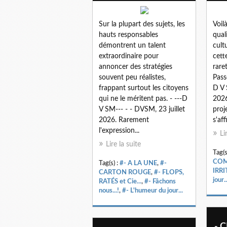
Sur la plupart des sujets, les
Voil
hauts responsables
qual
démontrent un talent
cult
extraordinaire pour
cett
annoncer des stratégies
raret
souvent peu réalistes,
Pass
frappant surtout les citoyens
D V 
qui ne le méritent pas. - ---D
2026
V SM--- - - DVSM, 23 juillet
proj
2026. Rarement
s'aff
l'expression...
Li
Lire la suite
Tag(s
CO
Tag(s) :
#- A LA UNE
,
#-
IRR
CARTON ROUGE
,
#- FLOPS,
jour..
RATÉS et Cie...
,
#- Fâchons
nous...!
,
#- L'humeur du jour...
- C