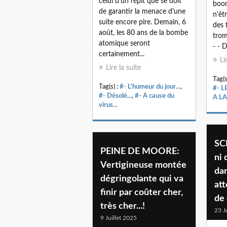
celui d'un répit que se doit
boom
de garantir la menace d'une
n'êt
suite encore pire. Demain, 6
des 
août, les 80 ans de la bombe
trom
atomique seront
- - 
certainement...
Li
Lire la suite
Tag(s
Tag(s) :
#- L'humeur du jour...
,
#- L
#- Désolé...
,
#- A cause du
A L
virus...
SC
PEINE DE MOORE:
ni 
Vertigineuse montée
dan
dégringolante qui va
att
finir par coûter cher,
de 
très cher...!
23 J
9 Juillet 2025