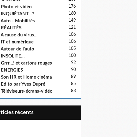
176
 Photo et vidéo
160
 INQUIÉTANT...?
149
 Auto - Mobilités
121
 RÉALITÉS
106
 A cause du virus...
106
 IT et numérique
105
 Autour de l'auto
100
 INSOLITE...
92
 Grrr...! et cartons rouges
90
- ENERGIES
89
 Son HR et Home cinéma
85
 Edito par Yves Dupré
83
 Téléviseurs-écrans-vidéo
articles récents