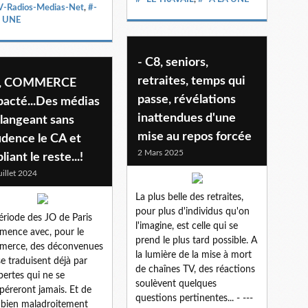
V-Radios-Medias-Net
,
#-
A UNE
- C8, seniors,
retraites, temps qui
, COMMERCE
passe, révélations
pacté...Des médias
inattendues d'une
langeant sans
mise au repos forcée
udence le CA et
2 Mars 2025
liant le reste...!
uillet 2024
La plus belle des retraites,
pour plus d'individus qu'on
ériode des JO de Paris
l'imagine, est celle qui se
ence avec, pour le
prend le plus tard possible. A
merce, des déconvenues
la lumière de la mise à mort
se traduisent déjà par
de chaînes TV, des réactions
pertes qui ne se
soulèvent quelques
péreront jamais. Et de
questions pertinentes... - ---
 bien maladroitement