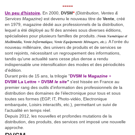
-----
Un peu d'histoire
.
En 2000,
DVSM
*
(Distribution, Ventes &
Services Magazine)
est devenu le nouveau titre de
Vente
, créé
en 1979, magazine dédié aux professionnels de la distribution,
lequel a été déployé au fil des années sous diverses éditions,
spécialisées pour plusieurs familles de produits.
(Vente Numérique et
Multimédia, Vente Informatique, Vente Equipements Ménagers, etc.).
A l'orée du
nouveau millénaire, des univers de produits et de services se
sont rejoints, nécessitant un regroupement des informations,
tandis qu'une actualité sans cesse plus dense a rendu
indispensable une intensification des modes et des périodicités
d'édition.
Durant près de 15 ans, la trilogie "
DVSM le M
agazine
+
DVSM
La Lettre
+
DVSM
le site
"
s'est hissée en France au
premier rang des outils d'information des professionnels de la
distribution des domaines de l'électronique pour tous et sous
toutes ses formes (EGP, IT, Photo-vidéo, Electronique
embarquée, Loisirs interactifs, etc.), permettant un suivi de
l'actualité en temps réel.
Depuis 2012, les nouvelles et profondes mutations de la
distribution, des produits, des services ont imposé une nouvelle
approche.