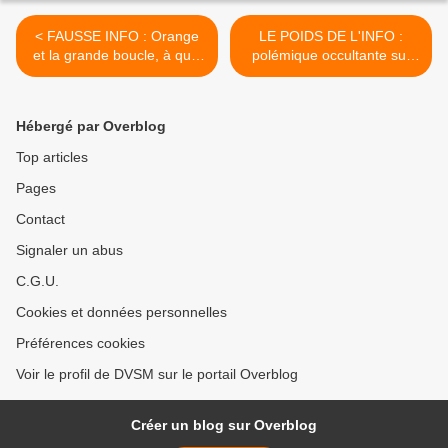
< FAUSSE INFO : Orange
LE POIDS DE L'INFO :
et la grande boucle, à quoi
polémique occultante sur
peut bien servir de se vieillir
les batteries des
ainsi...?
automobiles électriques... >
Hébergé par Overblog
Top articles
Pages
Contact
Signaler un abus
C.G.U.
Cookies et données personnelles
Préférences cookies
Voir le profil de DVSM sur le portail Overblog
Créer un blog sur Overblog