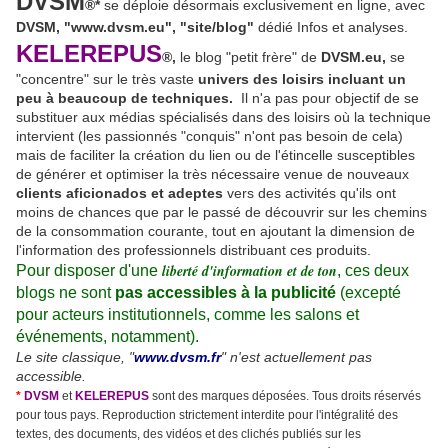
DVSM
®*
se déploie désormais exclusivement en ligne, avec
DVSM, "www.dv
sm.e
u", "site/blog"
dédié Infos et analyses.
KELEREPUS
®
,
le blog "petit frère" de
DVSM.eu,
se
"concentre" sur le très vaste
univers des loisirs incluant un
peu à beaucoup de techniques.
Il n'a pas pour objectif de se
substituer aux médias spécialisés dans des loisirs où la technique
intervient (les passionnés "conquis" n'ont pas besoin de cela)
mais de faciliter la création du lien ou de l'étincelle susceptibles
de générer et optimiser la très nécessaire venue de nouveaux
clients aficionados et adeptes
vers des activités qu'ils ont
moins de chances que par le passé de découvrir sur les chemins
de la consommation courante, tout en ajoutant la dimension de
l'information des professionnels distribuant ces produits.
liberté d'information et de ton
Pour disposer d'une
, ces deux
blogs ne sont
pas accessibles à la publicité
(excepté
pour acteurs institutionnels, comme les salons et
événements, notamment).
Le site classique, "
www.dvsm.fr
" n'est actuellement pas
accessible.
*
DVSM
et
KELEREPUS
sont des marques déposées. Tous droits réservés
pour tous pays. Reproduction strictement interdite pour l'intégralité des
textes, des documents, des vidéos et des clichés publiés sur les