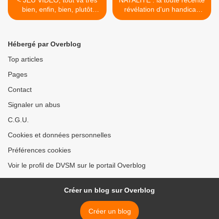
< JEU VIDEO, tout va très
NATALITÉ : la toute récente
bien, enfin, bien, plutôt
révélation d'un handicap
bien, et même pas si mal...
majeur. Bon sang mais c'est
On va dire ça...
bien sûr...! >
Hébergé par Overblog
Top articles
Pages
Contact
Signaler un abus
C.G.U.
Cookies et données personnelles
Préférences cookies
Voir le profil de DVSM sur le portail Overblog
Créer un blog sur Overblog
Créer un blog