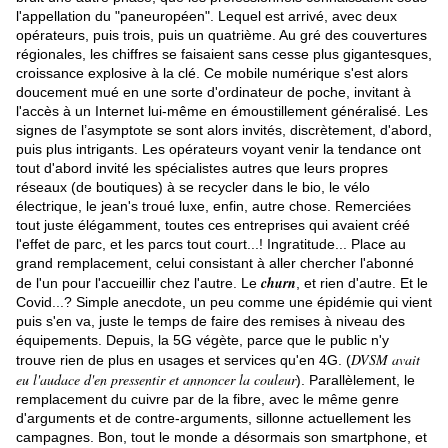
l'appellation du "paneuropéen". Lequel est arrivé, avec deux
opérateurs, puis trois, puis un quatrième. Au gré des couvertures
régionales, les chiffres se faisaient sans cesse plus gigantesques,
croissance explosive à la clé. Ce mobile numérique s'est alors
doucement mué en une sorte d'ordinateur de poche, invitant à
l'accès à un Internet lui-même en émoustillement généralisé. Les
signes de l’asymptote se sont alors invités, discrètement, d'abord,
puis plus intrigants. Les opérateurs voyant venir la tendance ont
tout d'abord invité les spécialistes autres que leurs propres
réseaux (de boutiques) à se recycler dans le bio, le vélo
électrique, le jean's troué luxe, enfin, autre chose. Remerciées
tout juste élégamment, toutes ces entreprises qui avaient créé
l'effet de parc, et les parcs tout court...! Ingratitude... Place au
grand remplacement, celui consistant à aller chercher l'abonné
churn
de l'un pour l'accueillir chez l'autre. Le
, et rien d'autre. Et le
Covid...? Simple anecdote, un peu comme une épidémie qui vient
puis s'en va, juste le temps de faire des remises à niveau des
équipements. Depuis, la 5G végète, parce que le public n'y
DVSM avait
trouve rien de plus en usages et services qu'en 4G. (
eu l'audace d'en pressentir et annoncer la couleur
). Parallèlement, le
remplacement du cuivre par de la fibre, avec le même genre
d'arguments et de contre-arguments, sillonne actuellement les
campagnes. Bon, tout le monde a désormais son smartphone, et