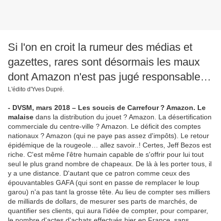
Si l'on en croit la rumeur des médias et
gazettes, rares sont désormais les maux
dont Amazon n'est pas jugé responsable…
L'édito d'Yves Dupré.
- DVSM, mars 2018 – Les soucis de Carrefour
.
? Amazon. Le
malaise
dans la distribution du jouet
.
? Amazon. La désertification
commerciale du centre-ville
.
? Amazon. Le déficit des comptes
nationaux
.
? Amazon (qui ne paye pas assez d'impôts). Le retour
épidémique de la rougeole… allez savoir..! Certes, Jeff Bezos est
riche. C'est même l'être humain capable de s'offrir pour lui tout
seul le plus grand nombre de chapeaux. De là à les porter tous, il
y a une distance. D'autant que ce patron comme ceux des
épouvantables GAFA (qui sont en passe de remplacer le loup
garou) n'a pas tant la grosse tête. Au lieu de compter ses milliers
de milliards de dollars, de mesurer ses parts de marchés, de
quantifier ses clients, qui aura l'idée de compter, pour comparer,
le nombre d'actes d'achats effectués hier en France, sans