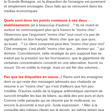
la Grande-Bretagne, où la disparition de l'enseigne est purement
et simplement envisagée. Deux faits qui se retrouvent dans les
médias économiques.
Quels sont donc les points communs à ces deux
établissements
(et à beaucoup d'autres)…? Ils ne vivent et
surtout ne communiquent plus qu'à travers le "moins cher".
Observons que l'argument "moins cher" tout court n'a pas de
signification en bon français. Moins cher que qui, que quoi,
qu'avant…? Le client comprend peut-être "
moins cher pour moi
".
Côté enseigne, c'est plutôt "
moins cher que… devinez qui...
" qui
domine. Concrètement, cette stratégie du prix supposé bas se
traduit par la pression sur les fournisseurs, que le gigantisme de
certaines concentrations convertit en une alternative, fournir ou
mourir. On en oublie la marge, mais on est fier des volumes...
Pas que les étiquettes en cause...!
Rares sont les enseignes
dont ce qui reste des messages adressés aux chalands se
résume à un "moins cher" qui n'est d'ailleurs que fort peu
crédible. D'autres oublis de la logique arithmétique viennent de
surcroît émailler les bas de bilans, au-delà des prix purs et durs.
Comme cette panacée qui se résume par le multicanal, ou
encore la proximité à tout prix. Juste expression...! Aller à la
conquête des mêmes clients sur le terrain, en même temps que