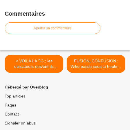
Commentaires
Ajouter un commentaire
< VOILÀ LA 5G : les
FUSION, CONFUSION :
utilisateurs doivent-ils
Wiko passe sous la houlette
attendre pour renouveler
de son "partenaire"... >
leurs smartphones...
Hébergé par Overblog
Top articles
Pages
Contact
Signaler un abus