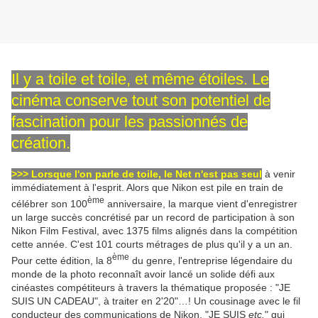
Il y a toile et toile, et même étoiles. Le
cinéma conserve tout son potentiel de
fascination pour les passionnés de
création.
>>> Lorsque l'on parle de toile, le Net n'est pas seul
à venir
immédiatement à l'esprit. Alors que Nikon est pile en train de
ème
célébrer son 100
anniversaire, la marque vient d'enregistrer
un large succès concrétisé par un record de participation à son
Nikon Film Festival, avec 1375 films alignés dans la compétition
cette année. C'est 101 courts métrages de plus qu'il y a un an.
ème
Pour cette édition, la 8
du genre, l'entreprise légendaire du
monde de la photo reconnaît avoir lancé un solide défi aux
cinéastes compétiteurs à travers la thématique proposée : "JE
SUIS UN CADEAU", à traiter en 2'20"…! Un cousinage avec le fil
conducteur des communications de Nikon, "JE SUIS
etc.
" qui