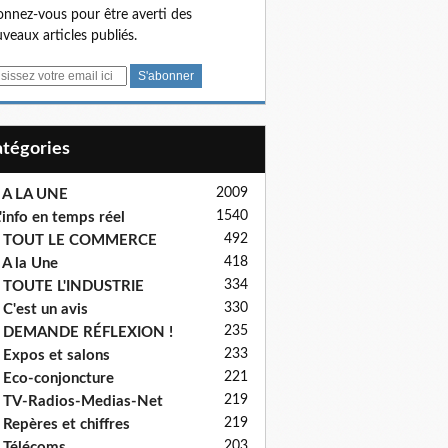
nnez-vous pour être averti des
veaux articles publiés.
Catégories
2009
 A LA UNE
1540
'info en temps réel
492
- TOUT LE COMMERCE
418
 A la Une
334
 TOUTE L'INDUSTRIE
330
 C'est un avis
235
- DEMANDE RÉFLEXION !
233
 Expos et salons
221
 Eco-conjoncture
219
 TV-Radios-Medias-Net
219
 Repères et chiffres
203
 Télécoms