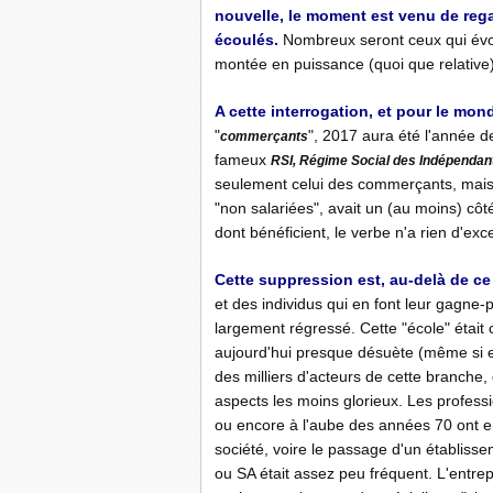
nouvelle, le moment est venu de reg
écoulés.
Nombreux seront ceux qui évoq
montée en puissance (quoi que relative) 
A cette interrogation, et pour le mo
"
", 2017 aura été l'année d
commerçants
fameux
RSI, Régime Social des Indépendan
seulement celui des commerçants, mais 
"non salariées", avait un (au moins) cô
dont bénéficient, le verbe n'a rien d'exc
Cette suppression est, au-delà de ce
et des individus qui en font leur gagne-p
largement régressé. Cette "école" était 
aujourd'hui presque désuète (même si el
des milliers d'acteurs de cette branche
aspects les moins glorieux. Les professi
ou encore à l'aube des années 70 ont en
société, voire le passage d'un établisse
ou SA était assez peu fréquent. L'entrep