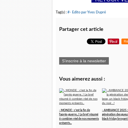
Tag(s) :
#- Edito par Yves Dupré
Partager cet article
Re
S'inscrire à la newsletter
Vous aimerez aussi :
- MONDE : c'est la fin de
- AMBIANCE 2025 : f
l'après-guerre...! Le bref résumé
génération des gueux,
ô combien réel de nos moments
black friday broyant
présents...