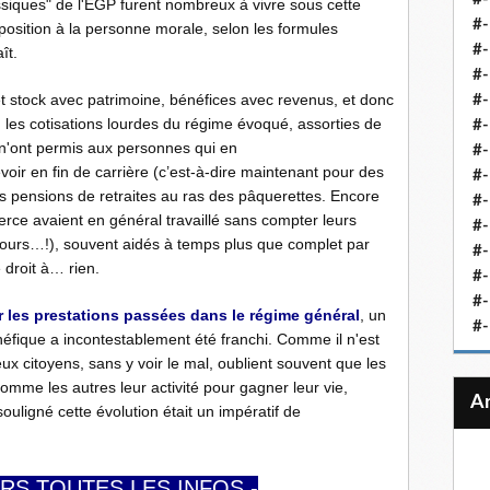
ssiques" de l'EGP furent nombreux à vivre sous cette
#-
osition à la personne morale, selon les formules
#-
ît.
#-
t stock avec patrimoine, bénéfices avec revenus, et donc
#-
t, les cotisations lourdes du régime évoqué, assorties de
#-
 n'ont permis aux personnes qui en
#-
oir en fin de carrière (c’est-à-dire maintenant pour des
#-
 pensions de retraites au ras des pâquerettes. Encore
#-
erce avaient en général travaillé sans compter leurs
#-
 jours…!), souvent aidés à temps plus que complet par
#
droit à… rien.
#-
#-
 les prestations passées dans le régime général
, un
#-
néfique a incontestablement été franchi. Comme il n'est
x citoyens, sans y voir le mal, oublient souvent que les
mme les autres leur activité pour gagner leur vie,
souligné cette évolution était un impératif de
RS TOUTES LES INFOS -