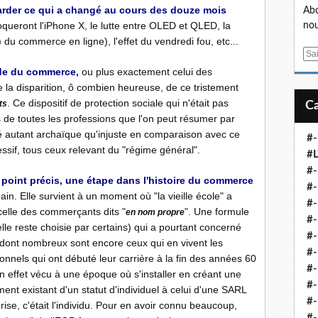
arder ce qui a changé au cours des douze mois
Abo
ueront l'iPhone X, le lutte entre OLED et QLED, la
nou
du commerce en ligne), l'effet du vendredi fou, etc...
E
m
nde du commerce,
ou plus exactement celui des
a
e la disparition, ô combien heureuse, de ce tristement
i
. Ce dispositif de protection sociale qui n'était pas
ts
l
de toutes les professions que l'on peut résumer par
té autant archaïque qu'injuste en comparaison avec ce
#-
essif, tous ceux relevant du "régime général".
#L
#
 point précis, une étape dans l'histoire du commerce
#-
ain. Elle survient à un moment où "la vieille école" a
#-
celle des commerçants dits "
". Une formule
en nom propre
#-
le reste choisie par certains) qui a pourtant concerné
#
, dont nombreux sont encore ceux qui en vivent les
#-
onnels qui ont débuté leur carrière à la fin des années 60
#-
 effet vécu à une époque où s'installer en créant une
#-
ment existant d'un statut d'individuel à celui d'une SARL
#-
rise, c'était l'individu. Pour en avoir connu beaucoup,
#-