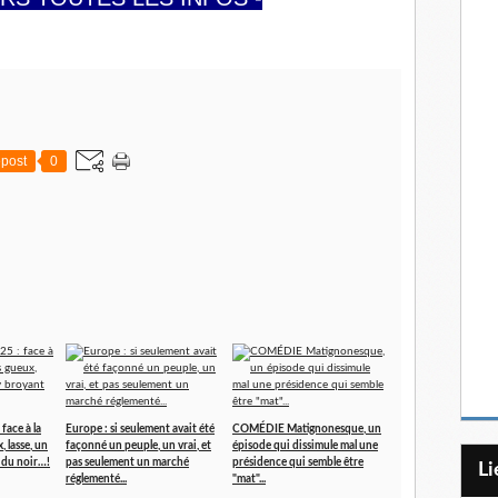
post
0
ace à la
Europe : si seulement avait été
COMÉDIE Matignonesque, un
 lasse, un
façonné un peuple, un vrai, et
épisode qui dissimule mal une
 du noir…!
pas seulement un marché
présidence qui semble être
L
réglementé...
"mat"...