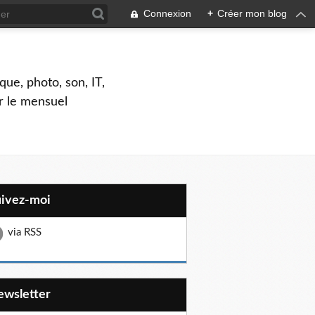
Connexion
+
Créer mon blog
que, photo, son, IT,
ar le mensuel
uivez-moi
via RSS
Newsletter