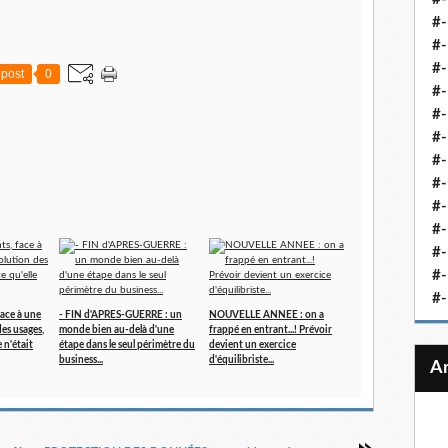
#-
#-
#-
post
0
#-
#-
#-
#-
#-
#-
#
#-
#-
#-
face à une
- FIN d'APRES-GUERRE : un
NOUVELLE ANNEE : on a
es usages,
monde bien au-delà d'une
frappé en entrant...! Prévoir
 n'était
étape dans le seul périmètre du
devient un exercice
business...
d'équilibriste...