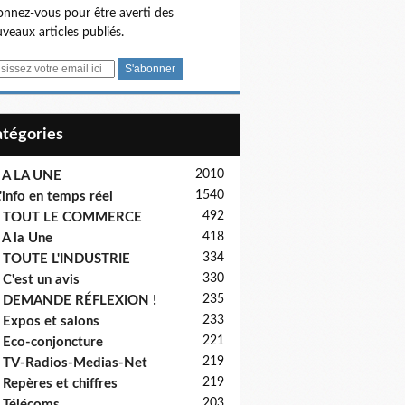
nnez-vous pour être averti des
veaux articles publiés.
Catégories
2010
 A LA UNE
1540
'info en temps réel
492
- TOUT LE COMMERCE
418
 A la Une
334
 TOUTE L'INDUSTRIE
330
 C'est un avis
235
- DEMANDE RÉFLEXION !
233
 Expos et salons
221
 Eco-conjoncture
219
 TV-Radios-Medias-Net
219
 Repères et chiffres
203
 Télécoms