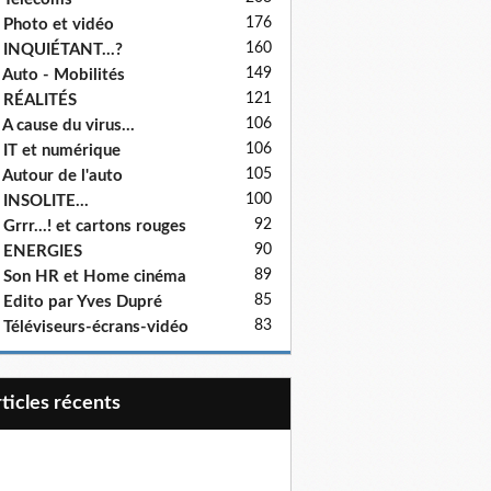
176
 Photo et vidéo
160
 INQUIÉTANT...?
149
 Auto - Mobilités
121
 RÉALITÉS
106
 A cause du virus...
106
 IT et numérique
105
 Autour de l'auto
100
 INSOLITE...
92
 Grrr...! et cartons rouges
90
- ENERGIES
89
 Son HR et Home cinéma
85
 Edito par Yves Dupré
83
 Téléviseurs-écrans-vidéo
articles récents