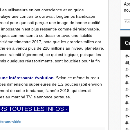
Abo
Les utilisateurs en ont conscience et en guide
nou
balayé une contrainte qui avait longtemps handicapé
E
 recul pour que soit perçue une image de bonne qualité.
m
 imposante n'est plus ressentie comme déraisonnable.
a
stiques commencent à se dessiner avec une fiabilité
i
roisième trimestre 2017, note que les grandes tailles ont
l
rie en a vendu plus de 220 millions au niveau planétaire.
ance ralentit légèrement, ce qui est logique, puisque les
#-
is quelques réassortiments, sont bouclées pour la fin
#L
#
#-
une intéressante évolution.
Selon ce même bureau
#-
es dimensions supérieures de 1,2 pouces (soit environ
#-
ment de cette tendance, l'année 2018, qui devrait
#
ables au marché TV, s'annonce porteuse.
#-
RS TOUTES LES INFOS -
#-
#-
-écrans-vidéo
#-
#-