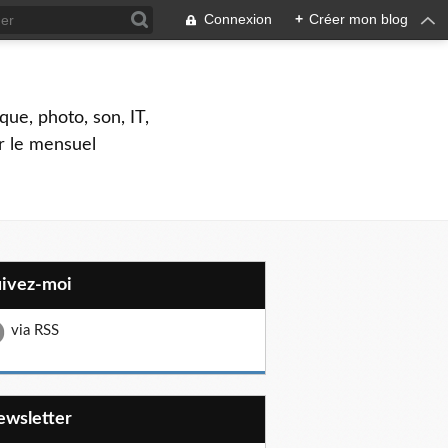
Connexion
+
Créer mon blog
que, photo, son, IT,
ar le mensuel
uivez-moi
via RSS
Newsletter