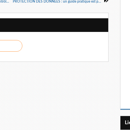
INDUSTRIE ET COMMERCE : dérapages incontrôlés...
PROTECTION DES DONNÉES : un guide pratique est paru…
L